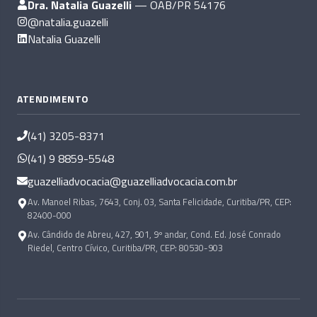
Dra. Natalia Guazelli
— OAB/PR 54176
@natalia.guazelli
Natalia Guazelli
ATENDIMENTO
(41) 3205-8371
(41) 9 8859-5548
guazelliadvocacia@guazelliadvocacia.com.br
Av. Manoel Ribas, 7643, Conj. 03, Santa Felicidade, Curitiba/PR, CEP:
82400-000
Av. Cândido de Abreu, 427, 901, 9º andar, Cond. Ed. José Conrado
Riedel, Centro Cívico, Curitiba/PR, CEP: 80530-903