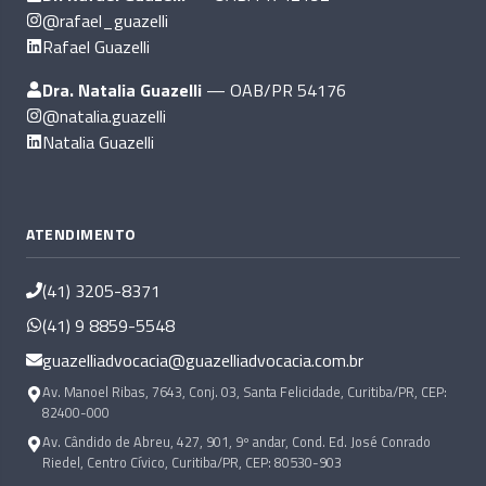
@rafael_guazelli
Rafael Guazelli
Dra. Natalia Guazelli
— OAB/PR 54176
@natalia.guazelli
Natalia Guazelli
ATENDIMENTO
(41) 3205-8371
(41) 9 8859-5548
guazelliadvocacia@guazelliadvocacia.com.br
Av. Manoel Ribas, 7643, Conj. 03, Santa Felicidade, Curitiba/PR, CEP:
82400-000
Av. Cândido de Abreu, 427, 901, 9º andar, Cond. Ed. José Conrado
Riedel, Centro Cívico, Curitiba/PR, CEP: 80530-903