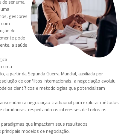
u de ser uma
o uma
rios, gestores
o com
lução de
cazmente pode
ente, a saúde
gica
mo uma
 a partir da Segunda Guerra Mundial, auxiliada por
olução de conflitos internacionais, a negociação evoluiu
delos científicos e metodologias que potencializam
ranscendam a negociação tradicional para explorar métodos
 duradouras, respeitando os interesses de todos os
os paradigmas que impactam seus resultados
 principais modelos de negociação: