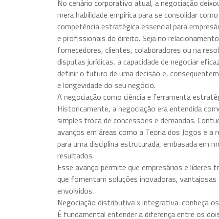
No cenário corporativo atual, a negociação deixo
mera habilidade empírica para se consolidar com
competência estratégica essencial para empresá
e profissionais do direito. Seja no relacionament
fornecedores, clientes, colaboradores ou na reso
disputas jurídicas, a capacidade de negociar efi
definir o futuro de uma decisão e, consequentem
e longevidade do seu negócio.
A negociação como ciência e ferramenta estraté
Historicamente, a negociação era entendida co
simples troca de concessões e demandas. Contudo,
avanços em áreas como a Teoria dos Jogos e a res
para uma disciplina estruturada, embasada em mo
resultados.
Esse avanço permite que empresários e líderes t
que fomentam soluções inovadoras, vantajosas e
envolvidos.
Negociação distributiva x integrativa: conheça 
É fundamental entender a diferença entre os dois