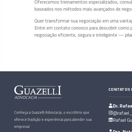
Oferecemos treinamentos especializados, consulto
baseados nos métodos mais avançados de negoci
Quer transformar sua negociação em uma vanta
Entre em contato conosco para descobrir como 
negociação eficiente, segura e inteligente — pila
CONTATOS 
Dr. Rafae
Conheça a Guazelli Advocacia, o escritório que
@rafael_g
oferece tradição e experiência para atender sua
Rafael Gu
empresa!
Dra. Nata