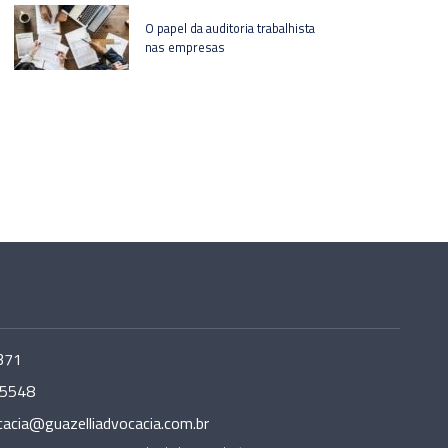
O papel da auditoria trabalhista
nas empresas
371
-5548
cacia@guazelliadvocacia.com.br