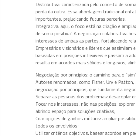
Distributiva: caracterizada pelo conceito de som
perda da outra. Essa abordagem tradicional enf
importantes, prejudicando futuras parcerias.
Integrativa: aqui, o foco está na criação e ampl
de soma positiva”. A negociação colaborativa bu
interesses de ambas as partes, fortalecendo rel
Empresários visionários e líderes que assimilam
baseadas em posições inflexíveis e passam a ado
resulta em acordos mais sólidos e longevos, ali
Negociação por princípios: o caminho para o “sim
Autores renomados, como Fisher, Ury e Patton
negociação por princípios, que fundamenta negoc
Separar as pessoas dos problemas: desacoplar em
Focar nos interesses, não nas posições: explora
abrindo espaço para soluções criativas;
Criar opções de ganhos mútuos: ampliar possibil
todos os envolvidos;
Utilizar critérios objetivos: basear acordos em pa