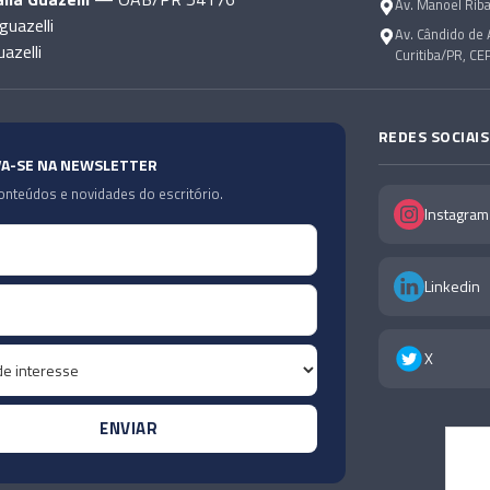
Av. Manoel Riba
guazelli
Av. Cândido de 
azelli
Curitiba/PR, CE
REDES SOCIAIS
VA-SE NA NEWSLETTER
nteúdos e novidades do escritório.
Instagram
Linkedin
X