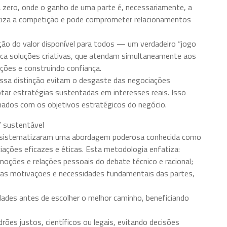
a zero, onde o ganho de uma parte é, necessariamente, a
atiza a competição e pode comprometer relacionamentos
iação do valor disponível para todos — um verdadeiro “jogo
sca soluções criativas, que atendam simultaneamente aos
ações e construindo confiança.
 essa distinção evitam o desgaste das negociações
tar estratégias sustentadas em interesses reais. Isso
nhados com os objetivos estratégicos do negócio.
” sustentável
, sistematizaram uma abordagem poderosa conhecida como
iações eficazes e éticas. Esta metodologia enfatiza:
oções e relações pessoais do debate técnico e racional;
r as motivações e necessidades fundamentais das partes,
idades antes de escolher o melhor caminho, beneficiando
drões justos, científicos ou legais, evitando decisões