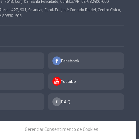
s, 7643, Conj. 03, Santa Felicidade, Curitiba/PR, CEP: 82400-000
Abreu, 427, 901, 9º andar, Cond. Ed. José Conrado Riedel, Centro Cívico,
P: 80530-903
Facebook
Youtube
F.A.Q
Gerenciar Consentimento de Cookies