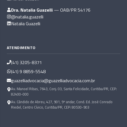
Dra. Natalia Guazelli
— OAB/PR 54176
@natalia.guazelli
Natalia Guazelli
ATENDIMENTO
(41) 3205-8371
(41) 9 8859-5548
guazelliadvocacia@guazelliadvocacia.com.br
Av. Manoel Ribas, 7643, Conj. 03, Santa Felicidade, Curitiba/PR, CEP:
82400-000
Av. Cândido de Abreu, 427, 901, 9º andar, Cond. Ed. José Conrado
Riedel, Centro Cívico, Curitiba/PR, CEP: 80530-903