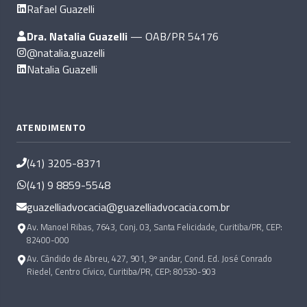
Rafael Guazelli
Dra. Natalia Guazelli
— OAB/PR 54176
@natalia.guazelli
Natalia Guazelli
ATENDIMENTO
(41) 3205-8371
(41) 9 8859-5548
guazelliadvocacia@guazelliadvocacia.com.br
Av. Manoel Ribas, 7643, Conj. 03, Santa Felicidade, Curitiba/PR, CEP:
82400-000
Av. Cândido de Abreu, 427, 901, 9º andar, Cond. Ed. José Conrado
Riedel, Centro Cívico, Curitiba/PR, CEP: 80530-903