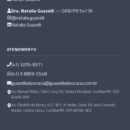
Dra. Natalia Guazelli
— OAB/PR 54176
@natalia.guazelli
Natalia Guazelli
ATENDIMENTO
(41) 3205-8371
(41) 9 8859-5548
guazelliadvocacia@guazelliadvocacia.com.br
Av. Manoel Ribas, 7643, Conj. 03, Santa Felicidade, Curitiba/PR, CEP:
82400-000
Av. Cândido de Abreu, 427, 901, 9º andar, Cond. Ed. José Conrado
Riedel, Centro Cívico, Curitiba/PR, CEP: 80530-903