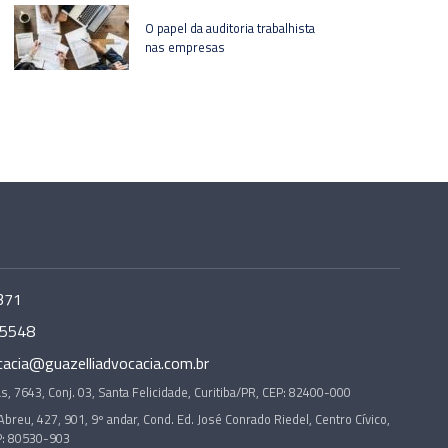
O papel da auditoria trabalhista
nas empresas
371
-5548
cacia@guazelliadvocacia.com.br
s, 7643, Conj. 03, Santa Felicidade, Curitiba/PR, CEP: 82400-000
Abreu, 427, 901, 9º andar, Cond. Ed. José Conrado Riedel, Centro Cívico,
P: 80530-903