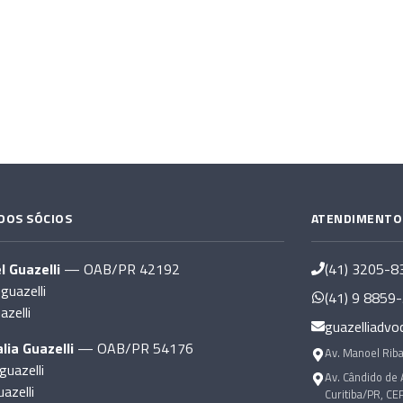
DOS SÓCIOS
ATENDIMENTO
l Guazelli
— OAB/PR 42192
(41) 3205-8
uazelli
(41) 9 8859
azelli
guazelliadvo
lia Guazelli
— OAB/PR 54176
Av. Manoel Riba
guazelli
Av. Cândido de 
azelli
Curitiba/PR, CE