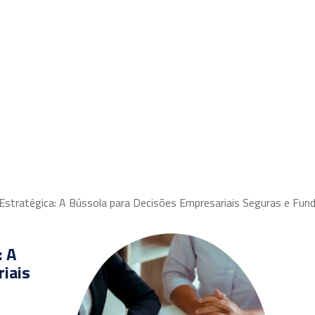
Equipe
Parceiros
Áreas de atuação
Publicações
a Estratégica: A Bússola para Decisões Empresariais Seguras e Fu
: A
iais