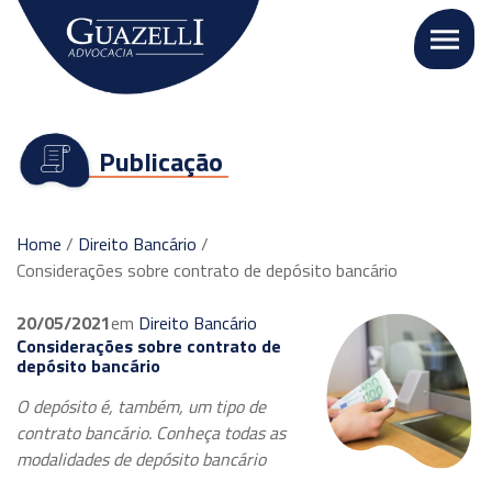
Publicação
Home
/
Direito Bancário
/
Considerações sobre contrato de depósito bancário
20/05/2021
em
Direito Bancário
Considerações sobre contrato de
depósito bancário
O depósito é, também, um tipo de
contrato bancário. Conheça todas as
modalidades de depósito bancário