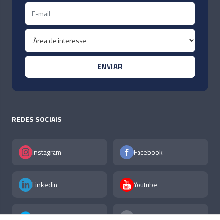
REDES SOCIAIS
Instagram
Facebook
Linkedin
Youtube
X
F.A.Q