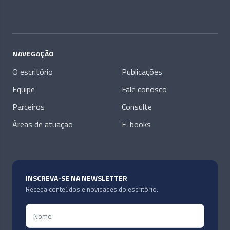
NAVEGAÇÃO
O escritório
Publicações
Equipe
Fale conosco
Parceiros
Consulte
Áreas de atuação
E-books
INSCREVA-SE NA NEWSLETTER
Receba conteúdos e novidades do escritório.