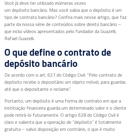
Você já deve ter utilizado inúmeras vezes
um depósito bancário. Mas você sabia que o depósito é um
tipo de contrato bancário? Confira mais nesse artigo, que faz
parte da nossa série de conteúdos sobre direito bancário –
que inclui vídeos apresentados pelo fundador da Guazelli,
Rafael Guazelli.
O que define o contrato de
depósito bancário
De acordo com o art. 627 do Código Civil: “Pelo contrato de
depósito recebe o depositário um objeto móvel, para guardar,
até que o depositante o reclame”.
Portanto, um depósito é uma forma de contrato em que a
instituição financeira guarda um determinado valor e o cliente
pode retirá-lo futuramente. O artigo 628 do Código Civil é
claro e salienta que a operação de “depósito” é totalmente
gratuita – salvo disposição em contrário, o que é muito