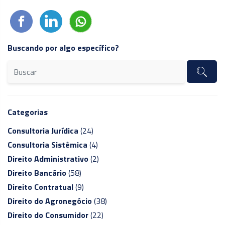
Buscando por algo específico?
Categorias
Consultoria Jurídica
(24)
Consultoria Sistêmica
(4)
Direito Administrativo
(2)
Direito Bancário
(58)
Direito Contratual
(9)
Direito do Agronegócio
(38)
Direito do Consumidor
(22)