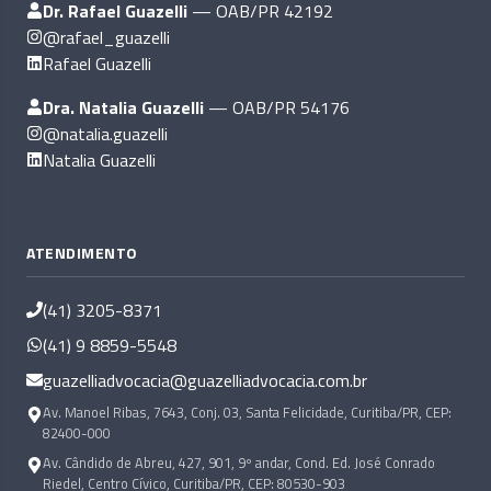
Dr. Rafael Guazelli
— OAB/PR 42192
@rafael_guazelli
Rafael Guazelli
Dra. Natalia Guazelli
— OAB/PR 54176
@natalia.guazelli
Natalia Guazelli
ATENDIMENTO
(41) 3205-8371
(41) 9 8859-5548
guazelliadvocacia@guazelliadvocacia.com.br
Av. Manoel Ribas, 7643, Conj. 03, Santa Felicidade, Curitiba/PR, CEP:
82400-000
Av. Cândido de Abreu, 427, 901, 9º andar, Cond. Ed. José Conrado
Riedel, Centro Cívico, Curitiba/PR, CEP: 80530-903