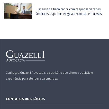
Dispensa de trabalhador com responsabilidades
familiares especiais exige atenção das empresas
Conheça a Guazelli Advocacia, o escritório que oferece tradição e
experiência para atender sua empresa!
CONTATOS DOS SÓCIOS