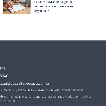
Férias e escalas no segundo
semestre: sua empresa já se
organizou?
371
-5548
cacia@guazelliadvocacia.com.br
s, 7643, Conj. 03, Santa Felicidade, Curitiba/PR, CEP: 82400-000
Abreu, 427, 901, 9º andar, Cond. Ed. José Conrado Riedel, Centro Cívico,
P: 80530-903