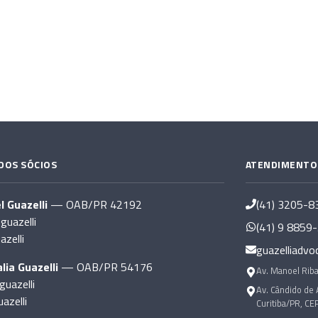
DOS SÓCIOS
ATENDIMENTO
l Guazelli
— OAB/PR 42192
(41) 3205-8
uazelli
(41) 9 8859
azelli
guazelliadvo
lia Guazelli
— OAB/PR 54176
Av. Manoel Riba
guazelli
Av. Cândido de 
azelli
Curitiba/PR, CE