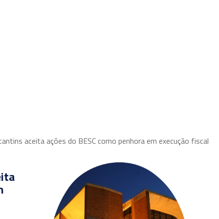
Equipe
Parceiros
Áreas de atuação
Publicações
ocantins aceita ações do BESC como penhora em execução fiscal
ita
m