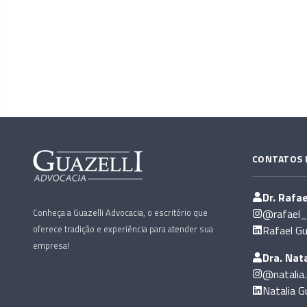
CONTATOS 
Dr. Rafae
Conheça a Guazelli Advocacia, o escritório que
@rafael_g
oferece tradição e experiência para atender sua
Rafael Gu
empresa!
Dra. Nata
@natalia.
Natalia Gu