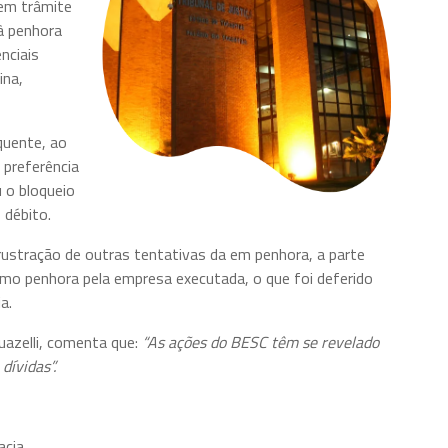
em trâmite
à penhora
nciais
ina,
quente, ao
preferência
 o bloqueio
 débito.
ustração de outras tentativas da em penhora, a parte
o penhora pela empresa executada, o que foi deferido
a.
uazelli, comenta que:
“As ações do BESC têm se revelado
dívidas”.
cia.