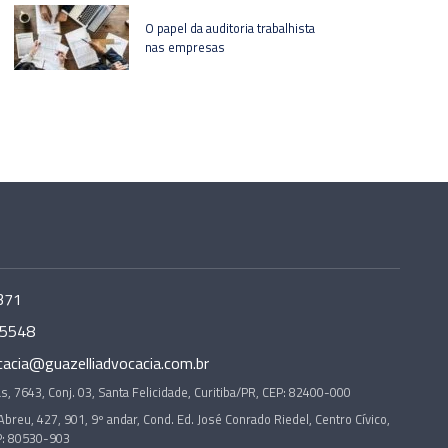
O papel da auditoria trabalhista
nas empresas
371
-5548
cacia@guazelliadvocacia.com.br
s, 7643, Conj. 03, Santa Felicidade, Curitiba/PR, CEP: 82400-000
Abreu, 427, 901, 9º andar, Cond. Ed. José Conrado Riedel, Centro Cívico,
P: 80530-903