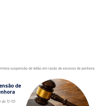
Equipe
Parceiros
Áreas de atuação
Publicações
termina suspensão de leilão em razão de excesso de penhora
pensão de
enhora
z do TJ-TO