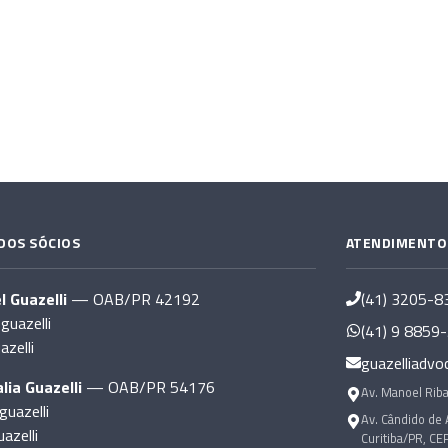
DOS SÓCIOS
ATENDIMENTO
l Guazelli
— OAB/PR 42192
(41) 3205-8
uazelli
(41) 9 8859
azelli
guazelliadvo
lia Guazelli
— OAB/PR 54176
Av. Manoel Riba
guazelli
Av. Cândido de 
azelli
Curitiba/PR, CE