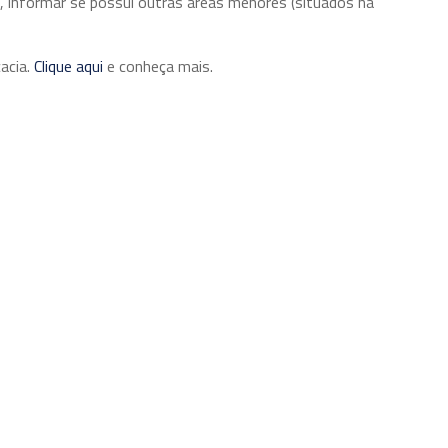
s, informar se possui outras áreas menores (situados na
cacia.
Clique aqui
e conheça mais.