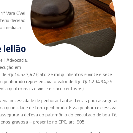
1ª Vara Cível
feriu decisão
o imediata
 leilão
lli Advocacia,
execução em
 de R$ 14.527,47 (catorze mil quinhentos e vinte e sete
em penhorado representava o valor de R$ R$ 1.294.94,25
ta quatro reais e vinte e cinco centavos).
averia necessidade de penhorar tantas terras para assegurar
 a quantidade de terra penhorada. Essa penhora excessiva
a assegurar a defesa do patrimônio do executado de boa-fé,
menos gravosa – presente no CPC, art. 805.