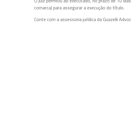
O juiz permitiu ao executado, no prazo de 10 dia
comarca) para assegurar a execução do título.
Conte com a assessoria jurídica da Guazelli Advo