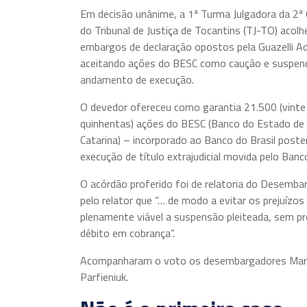
Em decisão unânime, a 1ª Turma Julgadora da 2ª 
do Tribunal de Justiça de Tocantins (TJ-TO) acolh
embargos de declaração opostos pela Guazelli Ad
aceitando ações do BESC como caução e suspen
andamento de execução.
O devedor ofereceu como garantia 21.500 (vinte 
quinhentas) ações do BESC (Banco do Estado de
Catarina) – incorporado ao Banco do Brasil post
execução de título extrajudicial movida pelo Banco
O acórdão proferido foi de relatoria do Desemba
pelo relator que “… de modo a evitar os prejuízo
plenamente viável a suspensão pleiteada, sem pre
débito em cobrança”.
Acompanharam o voto os desembargadores Marco
Parfieniuk.