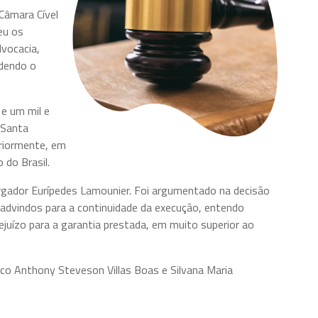
Câmara Cível
eu os
vocacia,
dendo o
e um mil e
 Santa
eriormente, em
 do Brasil.
rgador Eurípedes Lamounier. Foi argumentado na decisão
s advindos para a continuidade da execução, entendo
juízo para a garantia prestada, em muito superior ao
 Anthony Steveson Villas Boas e Silvana Maria