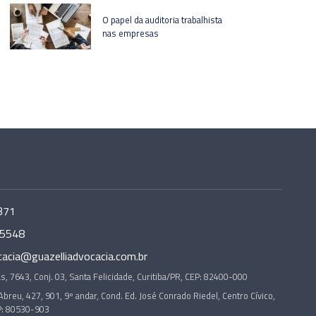
O papel da auditoria trabalhista
nas empresas
371
-5548
cacia@guazelliadvocacia.com.br
s, 7643, Conj. 03, Santa Felicidade, Curitiba/PR, CEP: 82400-000
Abreu, 427, 901, 9º andar, Cond. Ed. José Conrado Riedel, Centro Cívico,
P: 80530-903