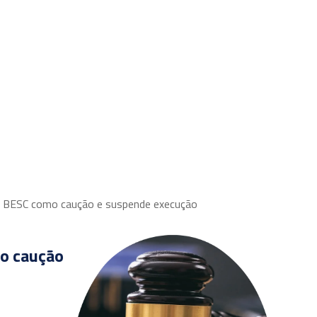
Equipe
Parceiros
Áreas de atuação
Publicações
o BESC como caução e suspende execução
mo caução