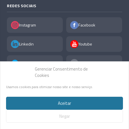
REDES SOCIAIS
Instagram
Facebook
Linkedin
Youtube
X
F.A.Q
Gerenciar Consentimento de
Cookies
Usamos cookies para otimizar nosso site e nosso serviço.
Aceitar
Guazelli Advocacia
Política de Privacidade
Negar
Desenvolvido por: Job Space