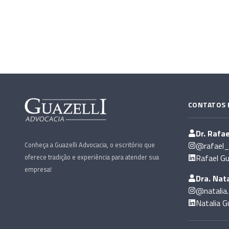
CONTATOS 
Dr. Rafae
Conheça a Guazelli Advocacia, o escritório que
@rafael_g
oferece tradição e experiência para atender sua
Rafael Gu
empresa!
Dra. Nata
@natalia.
Natalia Gu