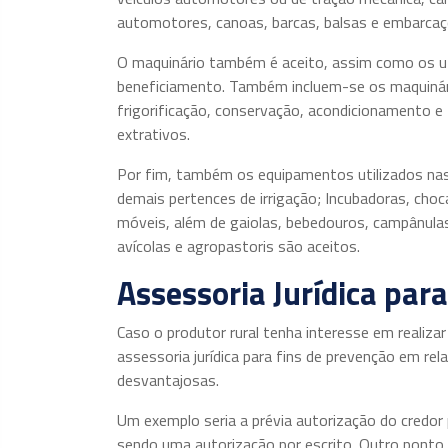
automotores, canoas, barcas, balsas e embarcaç
O maquinário também é aceito, assim como os ut
beneficiamento. Também incluem-se os maquinári
frigorificação, conservação, acondicionamento e
extrativos.
Por fim, também os equipamentos utilizados nas
demais pertences de irrigação; Incubadoras, choca
móveis, além de gaiolas, bebedouros, campânulas
avícolas e agropastoris são aceitos.
Assessoria Jurídica para
Caso o produtor rural tenha interesse em realizar
assessoria jurídica para fins de prevenção em rel
desvantajosas.
Um exemplo seria a prévia autorização do credo
sendo uma autorização por escrito. Outro ponto s