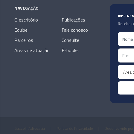
NAVEGAÇÃO
INSCRE
O escritório
Publicações
Receba co
Equipe
Fale conosco
Parceiros
Consulte
Áreas de atuação
E-books
Guazelli Advocacia
|
Política de Privacidade
|
Desenvolvido por