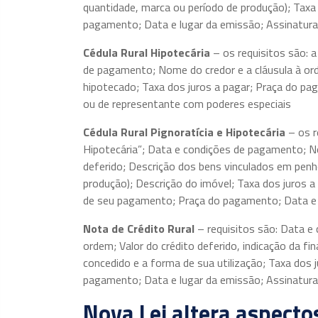
quantidade, marca ou período de produção); Tax
pagamento; Data e lugar da emissão; Assinatura
Cédula Rural Hipotecária
– os requisitos são: 
de pagamento; Nome do credor e a cláusula à ord
hipotecado; Taxa dos juros a pagar; Praça do pa
ou de representante com poderes especiais
Cédula Rural Pignoratícia e Hipotecária
– os r
Hipotecária”; Data e condições de pagamento; No
deferido; Descrição dos bens vinculados em penho
produção); Descrição do imóvel; Taxa dos juros a
de seu pagamento; Praça do pagamento; Data e 
Nota de Crédito Rural
– requisitos são: Data e
ordem; Valor do crédito deferido, indicação da fin
concedido e a forma de sua utilização; Taxa dos
pagamento; Data e lugar da emissão; Assinatura
Nova Lei altera aspecto