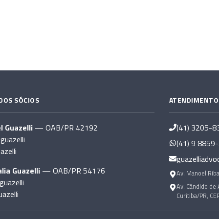
DOS SÓCIOS
ATENDIMENTO
l Guazelli
— OAB/PR 42192
(41) 3205-8
uazelli
(41) 9 8859
azelli
guazelliadvo
lia Guazelli
— OAB/PR 54176
Av. Manoel Riba
guazelli
Av. Cândido de 
azelli
Curitiba/PR, CE