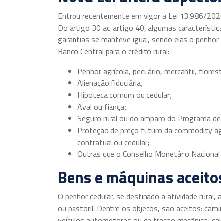
Entrou recentemente em vigor a Lei 13.986/202
Do artigo 30 ao artigo 40, algumas característi
garantias se manteve igual, sendo elas o penhor r
Banco Central para o crédito rural:
Penhor agrícola, pecuário, mercantil, florest
Alienação fiduciária;
Hipoteca comum ou cedular;
Aval ou fiança;
Seguro rural ou do amparo do Programa de 
Proteção de preço futuro da commodity agro
contratual ou cedular;
Outras que o Conselho Monetário Nacional 
Bens e máquinas aceito
O penhor cedular, se destinado a atividade rural,
ou pastoril. Dentre os objetos, são aceitos: cam
veículos automotores ou de tração mecânica, carr