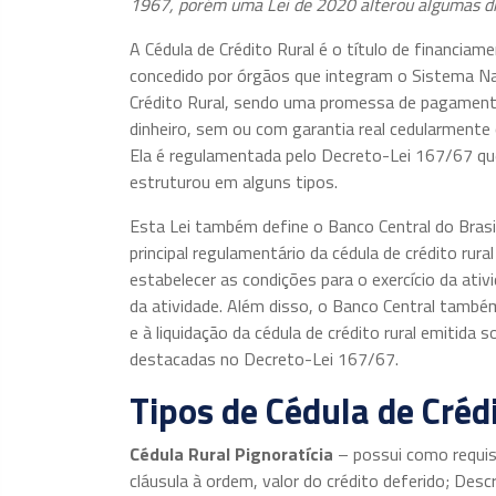
1967, porém uma Lei de 2020 alterou algumas d
A Cédula de Crédito Rural é o título de financiame
concedido por órgãos que integram o Sistema Na
Crédito Rural, sendo uma promessa de pagamen
dinheiro, sem ou com garantia real cedularmente 
Ela é regulamentada pelo Decreto-Lei 167/67 qu
estruturou em alguns tipos.
Esta Lei também define o Banco Central do Bras
principal regulamentário da cédula de crédito rura
estabelecer as condições para o exercício da ativi
da atividade. Além disso, o Banco Central també
e à liquidação da cédula de crédito rural emitida 
destacadas no Decreto-Lei 167/67.
Tipos de Cédula de Crédi
Cédula Rural Pignoratícia
– possui como requis
cláusula à ordem, valor do crédito deferido; Desc