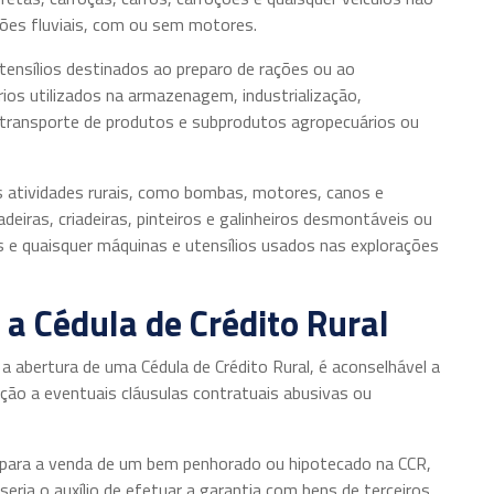
ões fluviais, com ou sem motores.
ensílios destinados ao preparo de rações ou ao
os utilizados na armazenagem, industrialização,
 transporte de produtos e subprodutos agropecuários ou
 atividades rurais, como bombas, motores, canos e
deiras, criadeiras, pinteiros e galinheiros desmontáveis ou
 e quaisquer máquinas e utensílios usados nas explorações
 a Cédula de Crédito Rural
 a abertura de uma Cédula de Crédito Rural, é aconselhável a
ação a eventuais cláusulas contratuais abusivas ou
r para a venda de um bem penhorado ou hipotecado na CCR,
eria o auxílio de efetuar a garantia com bens de terceiros.