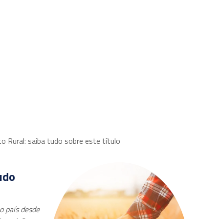
Equipe
Parceiros
Áreas de atuação
Publicações
to Rural: saiba tudo sobre este título
udo
o país desde