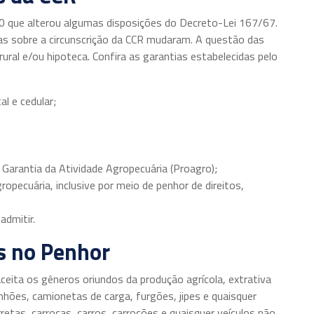
0 que alterou algumas disposições do Decreto-Lei 167/67.
cas sobre a circunscrição da CCR mudaram. A questão das
ural e/ou hipoteca. Confira as garantias estabelecidas pelo
al e cedular;
Garantia da Atividade Agropecuária (Proagro);
pecuária, inclusive por meio de penhor de direitos,
admitir.
s no Penhor
 aceita os gêneros oriundos da produção agrícola, extrativa
inhões, camionetas de carga, furgões, jipes e quaisquer
etas, carroças, carros, carroções e quaisquer veículos não