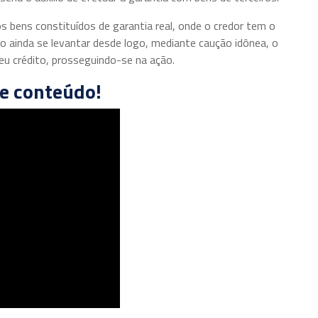
s bens constituídos de garantia real, onde o credor tem o
o ainda se levantar desde logo, mediante caução idônea, o
 seu crédito, prosseguindo-se na ação.
se conteúdo!