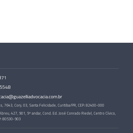
371
-5548
cacia@guazelliadvocacia.com.br
s, 7643, Conj. 03, Santa Felicidade, Curitiba/PR, CEP: 82400-000
Abreu, 427, 901, 9º andar, Cond. Ed. José Conrado Riedel, Centro Cívico,
P: 80530-903