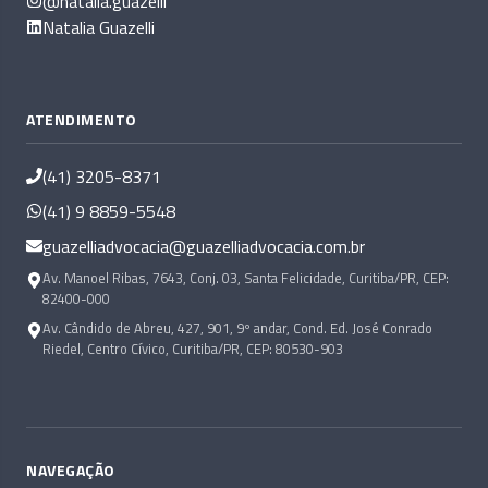
@natalia.guazelli
Natalia Guazelli
ATENDIMENTO
(41) 3205-8371
(41) 9 8859-5548
guazelliadvocacia@guazelliadvocacia.com.br
Av. Manoel Ribas, 7643, Conj. 03, Santa Felicidade, Curitiba/PR, CEP:
82400-000
Av. Cândido de Abreu, 427, 901, 9º andar, Cond. Ed. José Conrado
Riedel, Centro Cívico, Curitiba/PR, CEP: 80530-903
NAVEGAÇÃO